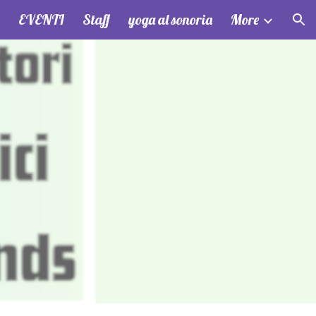
EVENTI
Staff
yoga al sonoria
More
ion