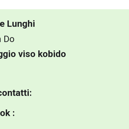
ce Lunghi
n Do
gio viso kobido
contatti:
ok :