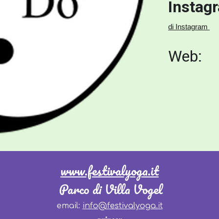
Instag
di Instagram
Web:
www.festivalyoga.it
Parco di Villa Vogel
email:
info@festivalyoga.it
privacy