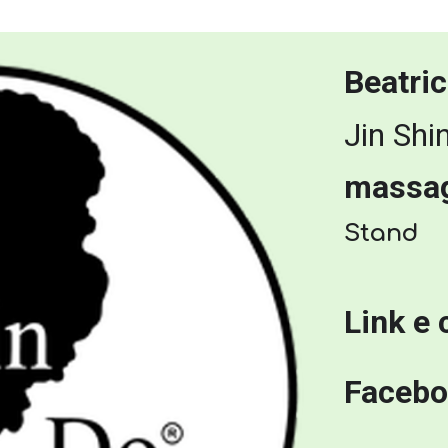
Beatri
Jin Shi
massag
Stand
Link e 
Facebo